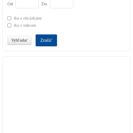
Od
Do
iba s obrázkami
iba s videom
Zrušiť
Vyhľadať