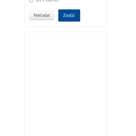
iba s videom
Zrušiť
Vyhľadať