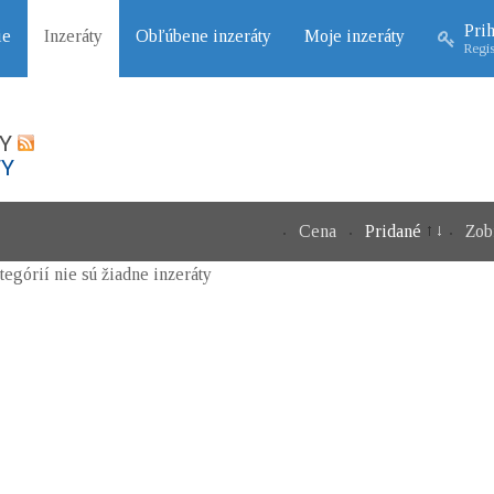
Prih
ie
Inzeráty
Obľúbene inzeráty
Moje inzeráty
Regis
Y
TY
Cena
Pridané
Zob
ategórií nie sú žiadne inzeráty