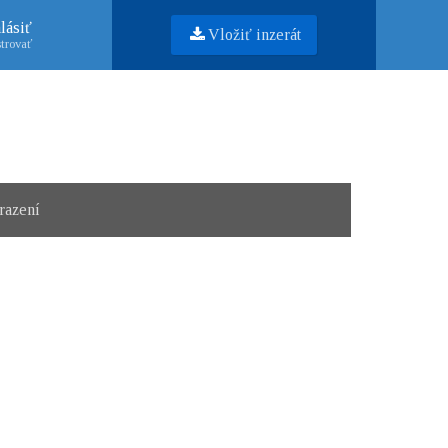
lásiť
Vložiť inzerát
trovať
razení