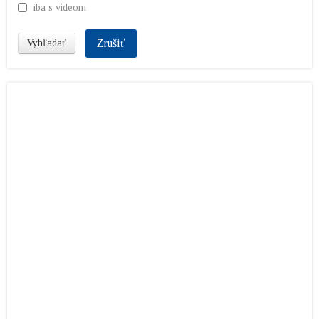
iba s videom
Zrušiť
Vyhľadať