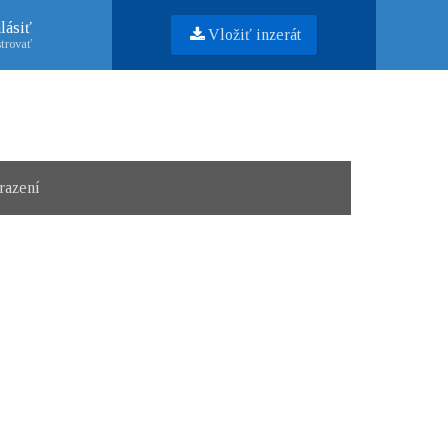
lásiť
Vložiť inzerát
trovať
razení