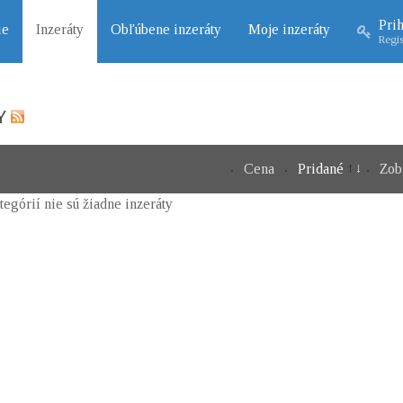
Prih
ie
Inzeráty
Obľúbene inzeráty
Moje inzeráty
Regis
Y
Cena
Pridané
Zob
ategórií nie sú žiadne inzeráty