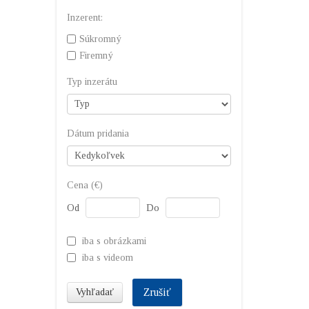
Inzerent:
Súkromný
Firemný
Typ inzerátu
Dátum pridania
Cena (€)
Od
Do
iba s obrázkami
iba s videom
Zrušiť
Vyhľadať