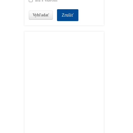
iba s videom
Zrušiť
Vyhľadať