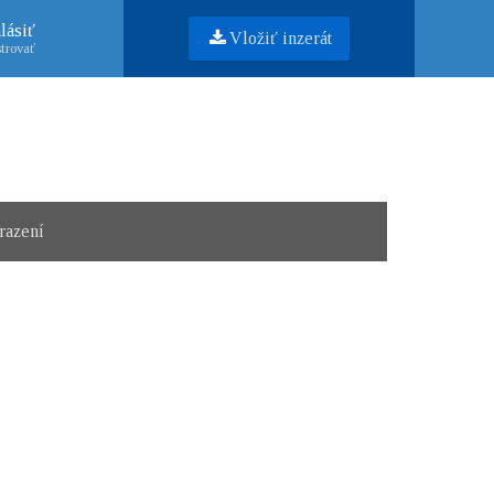
lásiť
Vložiť inzerát
trovať
razení