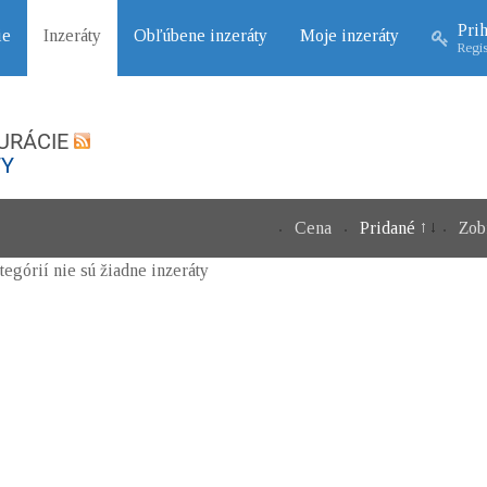
Prih
ie
Inzeráty
Obľúbene inzeráty
Moje inzeráty
Regis
URÁCIE
TY
Cena
Pridané
Zob
ategórií nie sú žiadne inzeráty