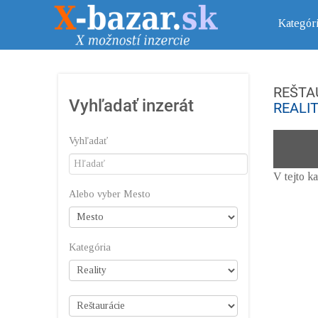
Kategór
REŠTA
Vyhľadať inzerát
REALI
Vyhľadať
V tejto k
Alebo vyber Mesto
Kategória